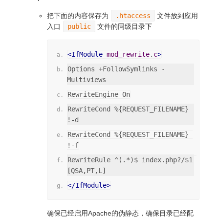
把下面的内容保存为
.htaccess
文件放到应用
入口
public
文件的同级目录下
<IfModule
mod_rewrite
.
c
>
Options +FollowSymlinks -
Multiviews
RewriteEngine On
RewriteCond %{REQUEST_FILENAME} 
!-d
RewriteCond %{REQUEST_FILENAME} 
!-f
RewriteRule ^(.*)$ index.php?/$1 
[QSA,PT,L]
</IfModule>
确保已经启用Apache的伪静态，确保目录已经配