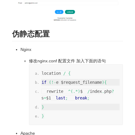
伪静态配置
Nginx
修改nginx.conf 配置文件 加入下面的语句
location 
/
{
if
(!-
e $request_filename
){
  rewrite  
^(.*)
$  
/
index
.
php
?
s
=
$1  
last
;
break
;
}
}
Apache