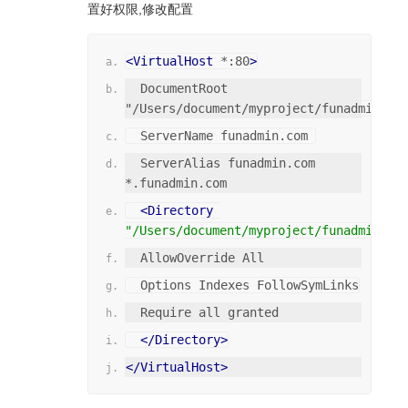
置好权限,修改配置
<VirtualHost
 *:80
>
  DocumentRoot 
"/Users/document/myproject/funadmin/pu
  ServerName funadmin.com 
  ServerAlias funadmin.com  
*.funadmin.com
<Directory
"/Users/document/myproject/funadmin"
>
  AllowOverride All
  Options Indexes FollowSymLinks
  Require all granted
</Directory>
</VirtualHost>